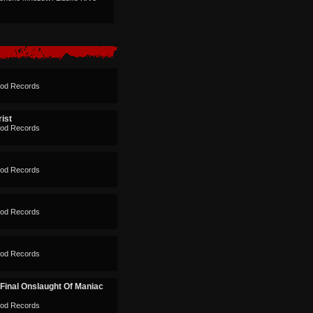
God Records
rist
God Records
God Records
God Records
God Records
 Final Onslaught Of Maniac
God Records