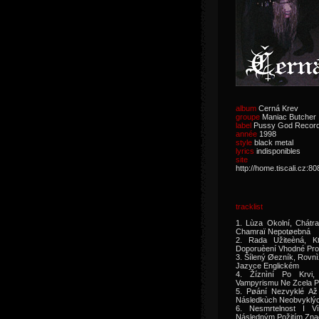
album
Cerná Krev
groupe
Maniac Butcher
label
Pussy God Recor
année
1998
style
black metal
lyrics
indisponibles
site 
http://home.tiscali.cz:
tracklist
1. Lùza Okolní, Chátr
Chamraï Nepotøebná
2. Rada Užiteèná, Kt
Doporuèení Vhodné Pro 
3. Šílený Øezník, Rovn
Jazyce Englickém
4. Žíznìní Po Krvi
Vampyrismu Ne Zcela 
5. Pøání Nezvyklé Až
Následkùch Neobvyklých
6. Nesmrtelnost I Vì
Následným Požitím Zna