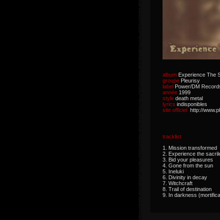
album
Experience The S
groupe
Pleurisy
label
Power/DM Record
année
1999
style
death metal
lyrics
indisponibles
site officiel
http://www.pl
tracklist
1. Mission transformed
2. Experience the sacri
3. Bid your pleasures
4. Gone from the sun
5. Ineluki
6. Divinity in decay
7. Witchcraft
8. Trail of destination
9. In darkness (mortifica