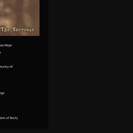
acrilege
s
eurisy.nl/
lege
tion of flesh)