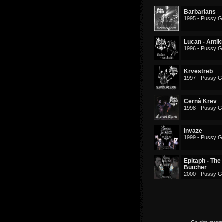
Barbarians
1995 - Pussy 
Lucan - Antik
1996 - Pussy 
Krvestreb
1997 - Pussy 
Cerná Krev
1998 - Pussy 
Invaze
1999 - Pussy 
Epitaph - The
Butcher
2000 - Pussy 