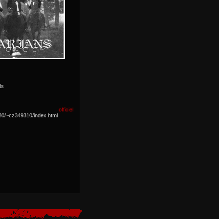
ds
officiel
8080/~cz349310/index.html