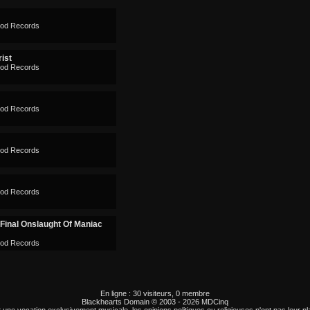
God Records
rist
God Records
God Records
God Records
God Records
 Final Onslaught Of Maniac
God Records
En ligne : 30 visiteurs, 0 membre
Blackhearts Domain © 2003 - 2026 MDCinq