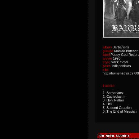
album
Barbarians
groupe
Maniac Butcher
label
Pussy God Recor
année
1995
style
black metal
lyrics
indisponibles
site 
http://home.tiscali.cz:
tracklist
1. Barbarians
2. Catheclasm
3. Holy Father
4. Hell
5. Second Creation
6. The End of Messiah