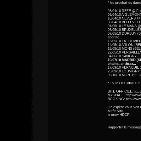
* les prochaines date
08/04/10 REZE @ Fes
09/04/10 AIGLEMONT 
10/04/10 NEVERS @ 
30/04/10 BELLEVILL
01/05/10 LE MANS @ 
06/05/10 BRUXELLES (
07/05/10 DURBUY (BEL
aborted...
13/05/10 LA LOUVIERE
14/05/10 ARLON (BEL) 
15/05/10 MONS (BEL) 
22/05/10 VERSAILLES 
04/06/10 SAVIGNY LE
10/07/10 MADRID (SP
chains, anthrax...
17/09/10 VERNEUIL 
25/09/10 LOUVIGNY @ 
09/10/10 MONTBELIAR
* Toutes les infos sur 
SITE OFFICIEL: http
MYSPACE: http://ww
BOOKING: http://ww
On espère vous voir bi
A très vite,
le crew HDCR.
Rapporter le messag