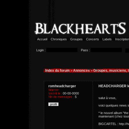
Accueil
Chroniques
Groupes
Concerts
Labels
Inscripti
Login :
Pass :
Index du forum
Annonces
Groupes, musiciens, 
>
>
romheadcharger
HEADCHARGER les
Warrior
Inscrit le :
00-00-0000
Nb de messages :
5
salut à vous,
profil
voici quelques news
* le nouvel album "the
maintenant (chez tous
BIGCARTEL : http://h