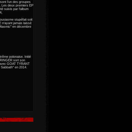
 sont l’un des groupes
s. Les deux premiers EP
é suivis par l'album
4,
ousiasme stupéfait soit
E n'ayant jamais laissé
.Miasmic" en décembre
ême polonaise. Initié
RINGER sort son
lit avec GOAT TYRANT
nd Sabbath" en 2014.