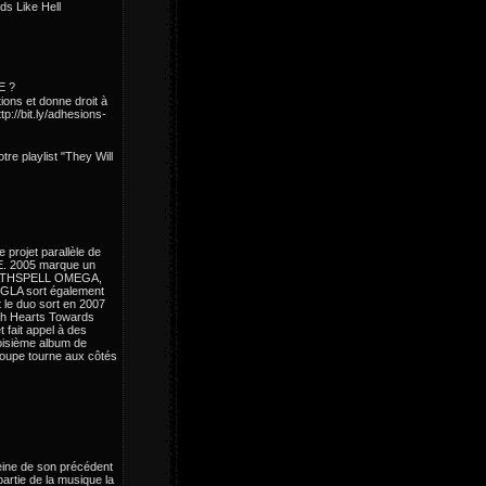
ds Like Hell
E ?
ions et donne droit à
p://bit.ly/adhesions-
re playlist "They Will
 projet parallèle de
E. 2005 marque un
 DEATHSPELL OMEGA,
A sort également
 le duo sort en 2007
ith Hearts Towards
 fait appel à des
roisième album de
roupe tourne aux côtés
eine de son précédent
tie de la musique la