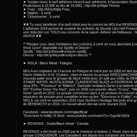
► Yurplan (avec le tarif adhérent réservé aux adhérents à l'association Soun
Productions à 22,90€ au lieu de 24,00€) : http://bit.ly/Mgla-Tickets
► Fnac : http://bit.ly/Mgla-Fnac
► Digitick : à venir
► Ticketmaster : à venir
✘✘ Tu veux bénéficier d’un tarif réduit pour le concert de MGLA et REVENG
L'adhésion 2019 permet de soutenir les activités de Sounds Like Hell Product
une réduction sur TOUS nos concerts de la saison. Adhère via Helloasso : htt
slh2019 ✘✘
** Plongez-vous dans l'ambiance des concerts à venir en vous abonnant à not
Rock Lyon!" disponible sur Spotify et Deezer !
Spotify : http://bit.ly/theywillrocklyon-spotify
Deezer : http://bit.ly/theywillrocklyon-deezer **
► MGLA - Black Metal - Pologne
MGLA est originaire de Cracovie en Pologne et voit le jour en 2000 en tant que
Daren (batterie) et M. (Guitare, chant et basse) du groupe KRIEGSMACHIN
nouveau palier pour le groupe de black metal avec un split aux côtés de
STABAT MATER, MUSTA SURMA, CLANDESTINE BLAZE et EXORDIUM. MGL
deux EPs : "Presence" et "Mdłości". Darkside remplace Daren à la batterie et
l'EP "Further Down The Nest", puis en 2008 son premier album "Groza". "W
None" paraît en 2012. Le groupe commence alors à se produire en concert et
musiciens de session pour compléter le line-up live. "Exercices In Futility", t
MGLA, est sorti en septembre 2015 chez Northern Heritage Records et le g
de BEHEMOTH en 2016. Un nouvel album devrait sortir courant 2019.
Facebook : www.facebook.com/mglaofficial
"Exercises in futility VI (live) : www.youtube.com/watch?v=7yguSkVd2rk
► REVENGE - Death/Black Metal - Canada
REVENGE a été fondé en 2000 par le chanteur et batteur J. Read, dans la v
groupe CONQUEROR. Les Canadiens ont depuis lors composé une bonne par