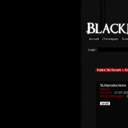
Accueil
Chroniques
Gro
Login :
Index du forum
Ac
>
SLHproductions
Warrior
Inscrit le :
17-07-20
Nb de messages :
1
profil