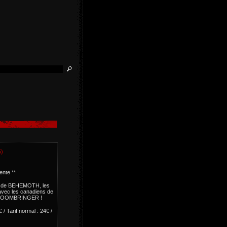
5)
ente **
és de BEHEMOTH, les
avec les canadiens de
ar DOOMBRINGER !
 / Tarif normal : 24€ /