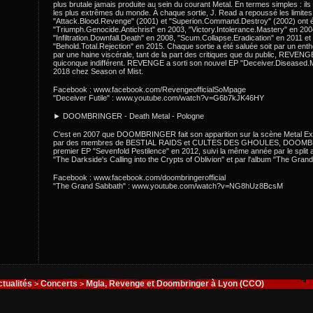
plus brutale jamais produite au sein du courant Metal. En termes simples : ils
les plus extrêmes du monde. À chaque sortie, J. Read a repoussé les limite
"Attack.Blood.Revenge" (2001) et "Superion.Command.Destroy" (2002) ont ét
"Triumph.Genocide.Antichrist" en 2003, "Victory.Intolerance.Mastery" en 200
"Infiltration.Downfall.Death" en 2008, "Scum.Collapse.Eradication" en 2011 et
"Behold.Total.Rejection" en 2015. Chaque sortie a été saluée soit par un enth
par une haine viscérale, tant de la part des critiques que du public, REVENG
quiconque indifférent. REVENGE a sorti son nouvel EP "Deceiver.Diseased
2018 chez Season of Mist.
Facebook : www.facebook.com/RevengeofficialSoMpage
"Deceiver Futile" : www.youtube.com/watch?v=G6b7kJK46HY
► DOOMBRINGER - Death Metal - Pologne
C'est en 2007 que DOOMBRINGER fait son apparition sur la scène Metal Extr
par des membres de BESTIAL RAIDS et CULTES DES GHOULES, DOOMB
premier EP "Sevenfold Pestilence" en 2012, suivi la même année par le sp
"The Darkside's Calling into the Crypts of Oblivion" et par l'album "The Gra
Facebook : www.facebook.com/doombringerofficial
"The Grand Sabbath" : www.youtube.com/watch?v=NG8hUz8BcsM
tualités
Concerts
Mgla, Revenge et Doombringer à Lyon (CCO)
>
>