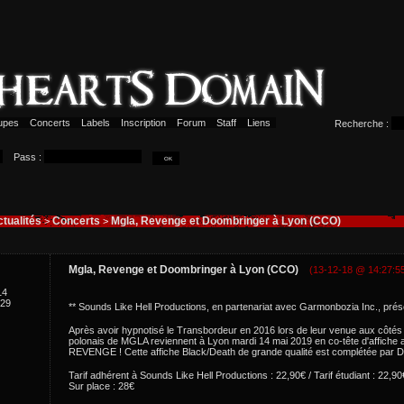
upes
Concerts
Labels
Inscription
Forum
Staff
Liens
Recherche :
Pass :
tualités
Concerts
Mgla, Revenge et Doombringer à Lyon (CCO)
>
>
Mgla, Revenge et Doombringer à Lyon (CCO)
(13-12-18 @ 14:27:5
14
29
** Sounds Like Hell Productions, en partenariat avec Garmonbozia Inc., prés
Après avoir hypnotisé le Transbordeur en 2016 lors de leur venue aux côt
polonais de MGLA reviennent à Lyon mardi 14 mai 2019 en co-tête d'affiche 
REVENGE ! Cette affiche Black/Death de grande qualité est complétée p
Tarif adhérent à Sounds Like Hell Productions : 22,90€ / Tarif étudiant : 22,90€
Sur place : 28€