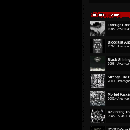
Through Cha
1995 - Avantga
Bloodlust An
1997 - Avantga
Black Shinin
1998 - Avantga
Strange Old 
2000 - Avantga
Morbid Fasci
2001 - Avantga
Defending The
2003 - Season 
[DVD] We`re 