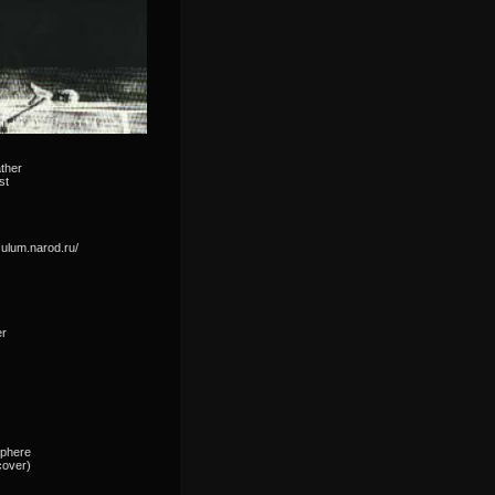
ther
st
iculum.narod.ru/
er
sphere
cover)