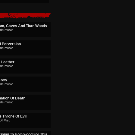
sm, Caves And Titan Woods
rde music
d Perversion
rde music
g Leather
rde music
Brew
rde music
nation Of Death
rde music
 Throne Of Evil
Of Mist
Going To Hollywood For This