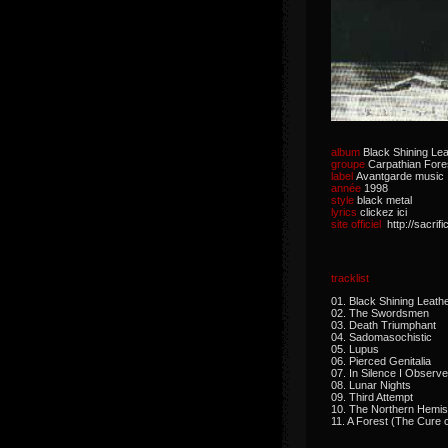
album
Black Shining Lea
groupe
Carpathian Fore
label
Avantgarde music
année
1998
style
black metal
lyrics
clickez ici
site officiel
http://sacrif
tracklist
01. Black Shining Leath
02. The Swordsmen
03. Death Triumphant
04. Sadomasochistic
05. Lupus
06. Pierced Genitalia
07. In Silence I Observe
08. Lunar Nights
09. Third Attempt
10. The Northern Hemi
11. A Forest (The Cure 