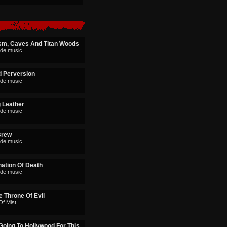
sm, Caves And Titan Woods
rde music
d Perversion
rde music
g Leather
rde music
Brew
rde music
nation Of Death
rde music
 Throne Of Evil
Of Mist
Going To Hollywood For This