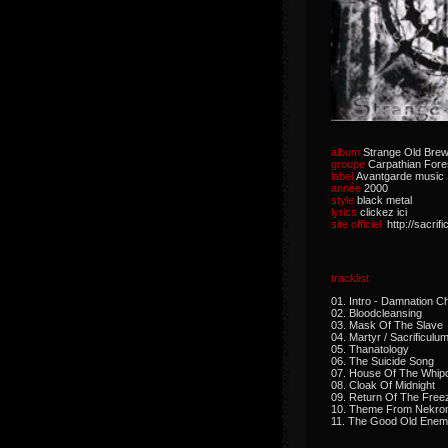
album
Strange Old Bre
groupe
Carpathian Fore
label
Avantgarde music
année
2000
style
black metal
lyrics
clickez ici
site officiel
http://sacrif
tracklist
01. Intro - Damnation C
02. Bloodcleansing
03. Mask Of The Slave
04. Martyr / Sacrificulu
05. Thanatology
06. The Suicide Song
07. House Of The Whip
08. Cloak Of Midnight
09. Return Of The Free
10. Theme From Nekro
11. The Good Old Enem