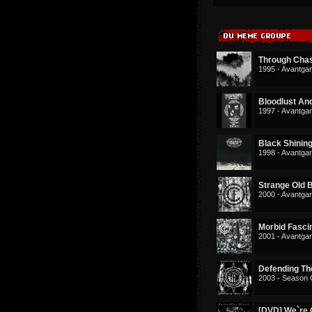
Through Cha
1995 - Avantga
Bloodlust An
1997 - Avantga
Black Shinin
1998 - Avantga
Strange Old 
2000 - Avantga
Morbid Fasci
2001 - Avantga
Defending The
2003 - Season 
[DVD] We`re 