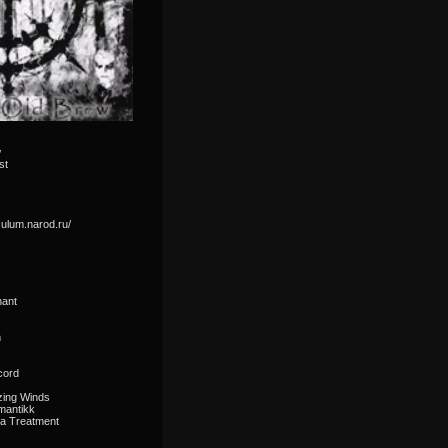
w
st
iculum.narod.ru/
hant
m
cord
zing Winds
mantikk
a Treatment